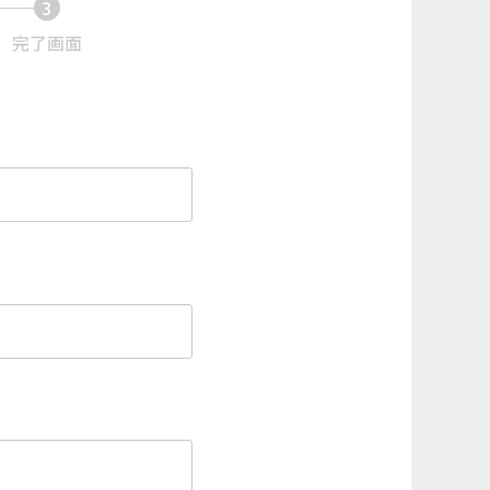
3
現
完了画面
在
表
示
さ
れ
て
い
る
画
面
で
す。