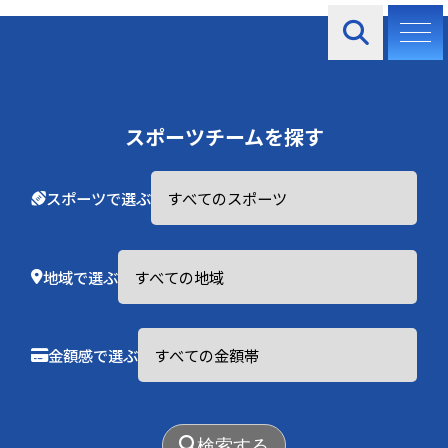
スポーツチームを探す
スポーツで選ぶ
地域で選ぶ
金額感で選ぶ
サッカー
精華レオレゾンF.C.
検索する