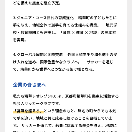
どを備えた拠点を設立予定。
3. ジュニア・ユース世代の育成強化 精華町の子どもたちに
夢を与え、地域全体で選手を育てる仕組みを構築。 地元学
校・教育機関とも連携し、「育成 × 教育 × 地域」の三本柱
を実現。
4. グローバル展開と国際交流 外国人留学生や海外選手の受
け入れを進め、国際色豊かなクラブへ。 サッカーを通じ
て、精華町から世界へとつながる架け橋となる。
企業の皆さまへ
私たち精華レオレゾンF.C.は、京都府精華町を拠点に活動する
社会人サッカークラブです。
「常識を超えろ」
という理念のもと、無名の町からでも本気
で夢を追い、地域と共に成長し続けることを目指していま
す。 サッカーを通じて、若者に挑戦する機会を与え、地域に