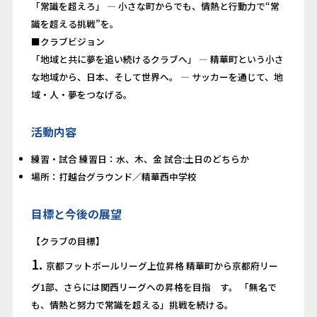
「常識を超えろ」 — 小さな町からでも、情熱と行動力で“常
識を超える挑戦”を。
■クラブビジョン
「地域と共に夢を追い続けるクラブへ」 — 精華町という小さ
な地域から、日本、そして世界へ。 — サッカーを通じて、地
域・人・夢をつなげる。
活動内容
練習・試合 練習日：水、木、金 試合:土日のどちらか
場所：打越台グラウンド／精華西中学校
目標と今後の展望
【クラブの目標】
1.
京都フットボールリーグ上位昇格 精華町から京都府リー
グ1部、さらには関西リーグへの昇格を目指 す。 「無名で
も、情熱と努力で常識を超える」挑戦を続ける。