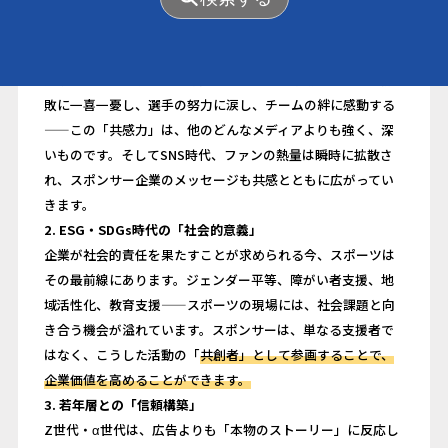
をつなぐ新しい価値創造の場へと進化しています。
1. スポーツが持つ「共感力」と「拡散力」
スポーツは、国境や世代を越えて人々の心を動かします。勝
敗に一喜一憂し、選手の努力に涙し、チームの絆に感動する
——この「共感力」は、他のどんなメディアよりも強く、深
いものです。そしてSNS時代、ファンの熱量は瞬時に拡散さ
れ、スポンサー企業のメッセージも共感とともに広がってい
きます。
2. ESG・SDGs時代の「社会的意義」
企業が社会的責任を果たすことが求められる今、スポーツは
その最前線にあります。ジェンダー平等、障がい者支援、地
域活性化、教育支援——スポーツの現場には、社会課題と向
き合う機会が溢れています。スポンサーは、単なる支援者で
はなく、こうした活動の「
共創者」として参画することで、
企業価値を高めることができます。
3. 若年層との「信頼構築」
Z世代・α世代は、広告よりも「本物のストーリー」に反応し