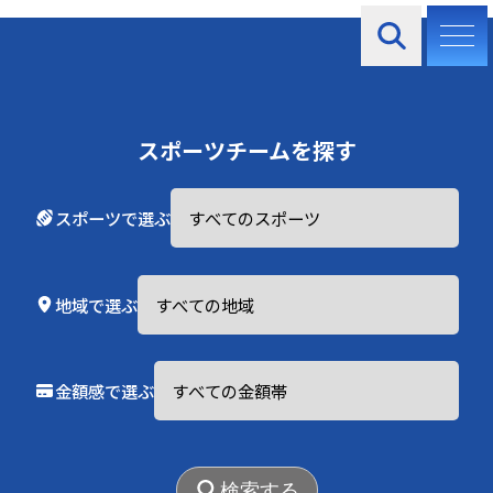
スポンサーシップビジネス
スポーツチームを探す
スポーツで選ぶ
2025.10.10
なぜ「今」スポーツスポンサーシ
地域で選ぶ
ップなのか
金額感で選ぶ
〜共創と信頼が価値を生む時代に〜
スポーツスポンサーシップは、単なる広告手法ではありませ
ん。今、それは「共創」と「信頼」を軸にした、企業と社会
検索する