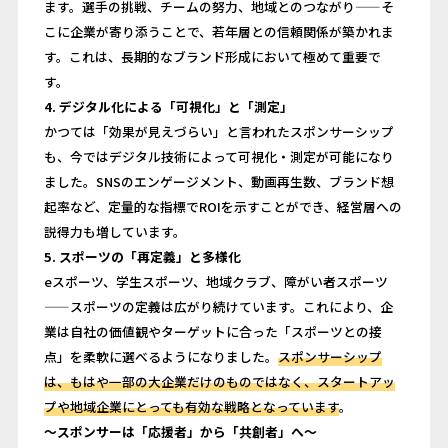
ます。選手の挑戦、チームの努力、地域とのつながり——そ
こに企業が寄り添うことで、若年層との信頼関係が築かれま
す。これは、長期的なブランド形成において極めて重要で
す。
4. デジタル化による「可視化」と「測定」
かつては「効果が見えづらい」と言われたスポンサーシップ
も、今ではデジタル技術によって可視化・測定が可能になり
ました。SNSのエンゲージメント、動画再生数、ブランド想
起率など、定量的な指標でROIを示すことができ、経営層への
説得力も増しています。
5. スポーツの「再定義」と多様化
eスポーツ、学生スポーツ、地域クラブ、障がい者スポーツ
——スポーツの定義は広がり続けています。これにより、企
業は自社の価値観やターゲットに合った「スポーツとの接
点」を柔軟に選べるようになりました。
スポンサーシップ
は、もはや一部の大企業だけのものではなく、スタートアッ
プや地域企業にとっても有効な戦略となっています
。
～スポンサーは「応援者」から「共創者」へ～